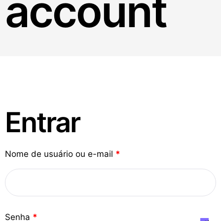
account
Entrar
O
Nome de usuário ou e-mail
*
b
r
i
O
Senha
*
g